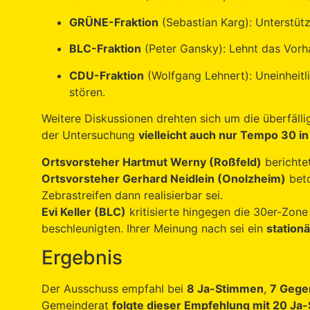
GRÜNE-Fraktion
(Sebastian Karg): Unterstüt
BLC-Fraktion
(Peter Gansky): Lehnt das Vorha
CDU-Fraktion
(Wolfgang Lehnert): Uneinheit
stören.
Weitere Diskussionen drehten sich um die überfäll
der Untersuchung
vielleicht auch nur Tempo 30 i
Ortsvorsteher Hartmut Werny (Roßfeld)
berichte
Ortsvorsteher Gerhard Neidlein (Onolzheim)
beto
Zebrastreifen dann realisierbar sei.
Evi Keller (BLC)
kritisierte hingegen die 30er-Zone
beschleunigten. Ihrer Meinung nach sei ein
stationä
Ergebnis
Der Ausschuss empfahl bei
8 Ja-Stimmen
,
7 Gege
Gemeinderat
folgte dieser Empfehlung mit 20 J