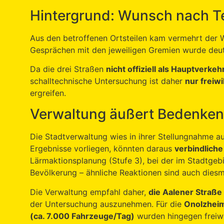
Hintergrund: Wunsch nach T
Aus den betroffenen Ortsteilen kam vermehrt der W
Gesprächen mit den jeweiligen Gremien wurde deutl
Da die drei Straßen
nicht offiziell als Hauptverke
schalltechnische Untersuchung ist daher
nur freiwi
ergreifen.
Verwaltung äußert Bedenken
Die Stadtverwaltung wies in ihrer Stellungnahme au
Ergebnisse vorliegen, könnten daraus
verbindlic
Lärmaktionsplanung (Stufe 3), bei der im Stadtgeb
Bevölkerung – ähnliche Reaktionen sind auch diesm
Die Verwaltung empfahl daher,
die Aalener Straße
der Untersuchung auszunehmen. Für die
Onolzheim
(ca. 7.000 Fahrzeuge/Tag)
wurden hingegen freiwi