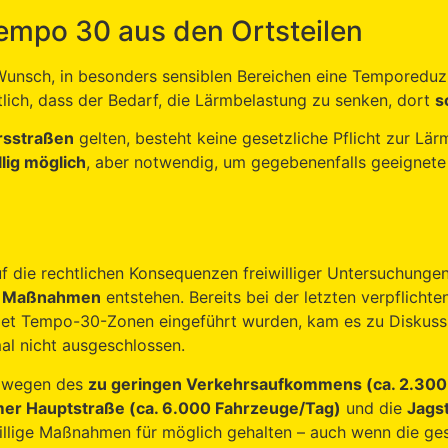
empo 30 aus den Ortsteilen
unsch, in besonders sensiblen Bereichen eine Temporeduzi
ich, dass der Bedarf, die Lärmbelastung zu senken, dort
s
hrsstraßen
gelten, besteht keine gesetzliche Pflicht zur Lä
llig möglich
, aber notwendig, um gegebenenfalls geeigne
f die rechtlichen Konsequenzen freiwilliger Untersuchungen
he Maßnahmen
entstehen. Bereits bei der letzten verpflicht
iet Tempo-30-Zonen eingeführt wurden, kam es zu Diskussi
al nicht ausgeschlossen.
wegen des
zu geringen Verkehrsaufkommens (ca. 2.300
er Hauptstraße (ca. 6.000 Fahrzeuge/Tag)
und die
Jags
llige Maßnahmen für möglich gehalten – auch wenn die ges