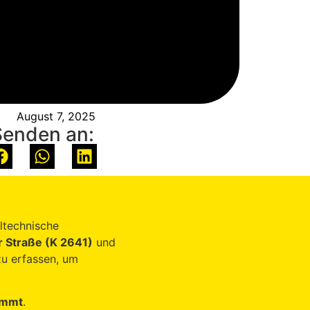
August 7, 2025
Senden an:
ltechnische
r Straße (K 2641)
und
zu erfassen, um
immt
.