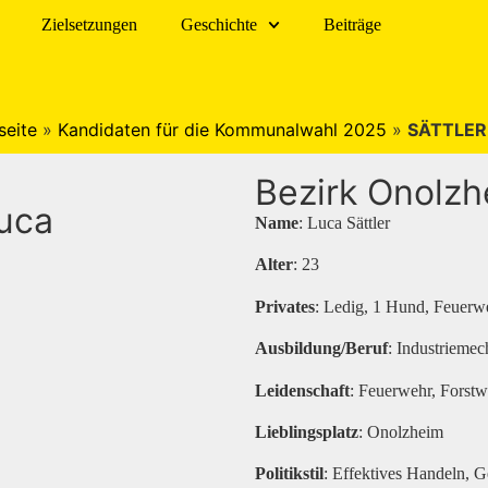
Zielsetzungen
Geschichte
Beiträge
seite
»
Kandidaten für die Kommunalwahl 2025
»
SÄTTLER
Bezirk Onolz
uca
Name
: Luca Sättler
Alter
: 23
Privates
: Ledig, 1 Hund, Feuerw
Ausbildung/Beruf
: Industrieme
Leidenschaft
: Feuerwehr, Forstw
Lieblingsplatz
: Onolzheim
Politikstil
: Effektives Handeln, G