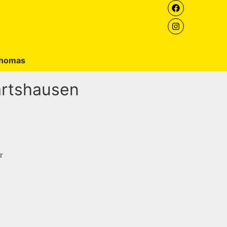
homas
artshausen
r