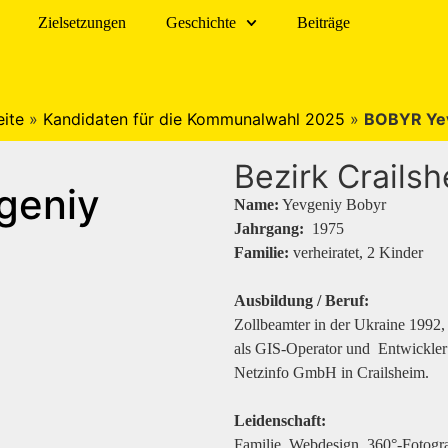
Zielsetzungen
Geschichte
Beiträge
eite
»
Kandidaten für die Kommunalwahl 2025
»
BOBYR Ye
Bezirk Crails
geniy
Name:
Yevgeniy Bobyr
Jahrgang:
1975
Familie:
verheiratet, 2 Kinder
Ausbildung / Beruf:
Zollbeamter in der Ukraine 1992,
als GIS-Operator und Entwickler
Netzinfo GmbH in Crailsheim.
Leidenschaft:
Familie, Webdesign, 360°-Fotogr