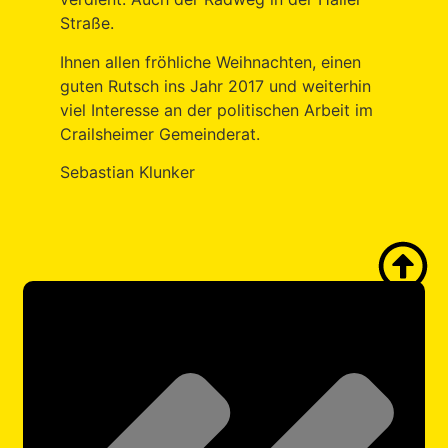
Straße.
Ihnen allen fröhliche Weihnachten, einen
guten Rutsch ins Jahr 2017 und weiterhin
viel Interesse an der politischen Arbeit im
Crailsheimer Gemeinderat.
Sebastian Klunker